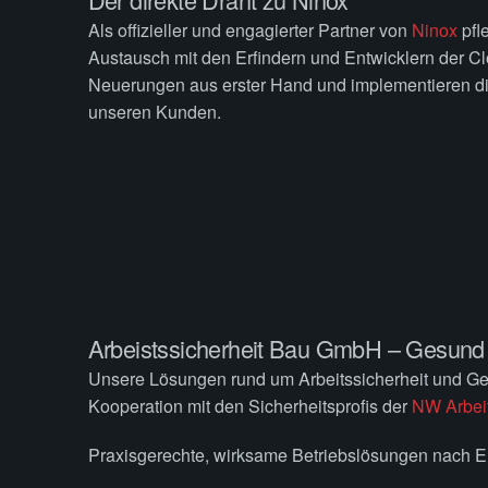
Als offizieller und engagierter Partner von
Ninox
pfl
Austausch mit den Erfindern und Entwicklern der Cl
Neuerungen aus erster Hand und implementieren d
unseren Kunden.
Munsch Consult GmbH
Unterdorf 3
Arbeistssicherheit Bau GmbH – Gesund b
6287 Aesch LU
Datenschutz
|
Impressum
© 2025
www.munsch-consult.ch
Unsere Lösungen rund um Arbeitssicherheit und Ge
Kooperation mit den Sicherheitsprofis der
NW Arbei
Praxisgerechte, wirksame Betriebslösungen nach 
gesetzeskonformes Gefahrstoffmanagement oder das