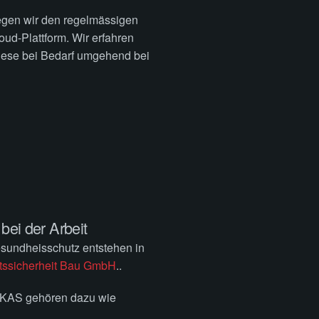
egen wir den regelmässigen
oud-Plattform. Wir erfahren
iese bei Bedarf umgehend bei
ei der Arbeit
sundheisschutz entstehen in
tssicherheit Bau GmbH
..
EKAS gehören dazu wie
 Datenbank gestützte Erstellen