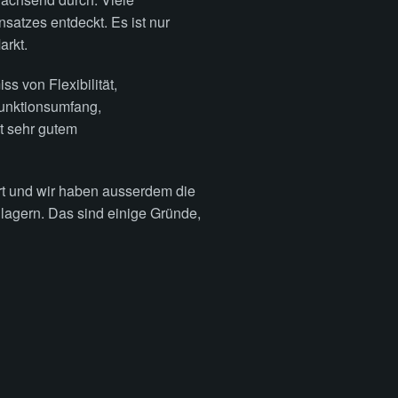
atzes entdeckt. Es ist nur
arkt.
s von Flexibilität,
Funktionsumfang,
t sehr gutem
rt und wir haben ausserdem die
 lagern. Das sind einige Gründe,
d bedeutet, dass Ninox eine