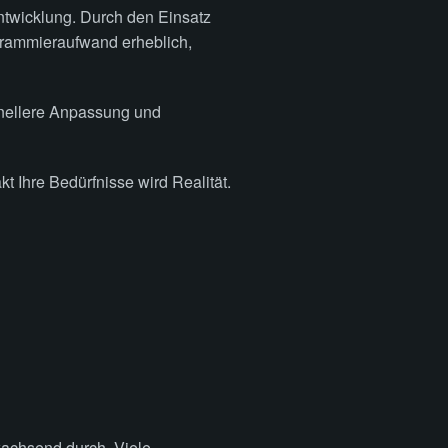
ntwicklung. Durch den Einsatz
ogrammieraufwand erheblich,
nellere Anpassung und
t Ihre Bedürfnisse wird Realität.
achsend durch. Viele