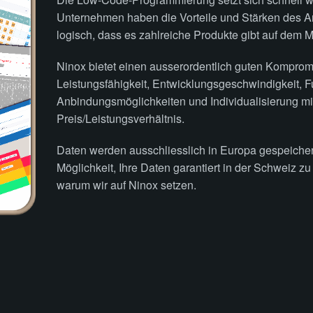
Unternehmen haben die Vorteile und Stärken des Ans
logisch, dass es zahlreiche Produkte gibt auf dem M
Ninox bietet einen ausserordentlich guten Kompromis
Leistungsfähigkeit, Entwicklungsgeschwindigkeit, 
Anbindungsmöglichkeiten und Individualisierung mi
Preis/Leistungsverhältnis.
Daten werden ausschliesslich in Europa gespeiche
Munsch Consult GmbH
Möglichkeit, Ihre Daten garantiert in der Schweiz zu
Unterdorf 3
warum wir auf Ninox setzen.
6287 Aesch LU
Datenschutz
|
Impressum
© 2025
www.munsch-consult.ch
Gute Verbindungen
API steht für Application Programming Interface un